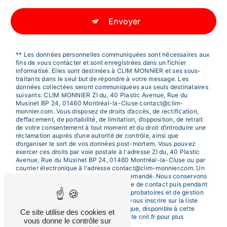
Envoyer
** Les données personnelles communiquées sont nécessaires aux
fins de vous contacter et sont enregistrées dans un fichier
informatisé. Elles sont destinées à CLIM MONNIER et ses sous-
traitants dans le seul but de répondre à votre message. Les
données collectées seront communiquées aux seuls destinataires
suivants: CLIM MONNIER ZI du, 40 Plastic Avenue, Rue du
Musinet BP 24, 01460 Montréal-la-Cluse contact@clim-
monnier.com. Vous disposez de droits d’accès, de rectification,
d’effacement, de portabilité, de limitation, d’opposition, de retrait
de votre consentement à tout moment et du droit d’introduire une
réclamation auprès d’une autorité de contrôle, ainsi que
d’organiser le sort de vos données post-mortem. Vous pouvez
exercer ces droits par voie postale à l'adresse ZI du, 40 Plastic
Avenue, Rue du Musinet BP 24, 01460 Montréal-la-Cluse ou par
courrier électronique à l'adresse contact@clim-monnier.com. Un
justificatif d'identité pourra vous être demandé. Nous conservons
vos données pendant la période de prise de contact puis pendant
la durée de prescription légale aux fins probatoires et de gestion
des contentieux. Vous avez le droit de vous inscrire sur la liste
d'opposition au démarchage téléphonique, disponible à cette
Ce site utilise des cookies et
adresse:
Bloctel.gouv.fr
. Consultez le site cnil.fr pour plus
vous donne le contrôle sur
d’informations sur vos droits.