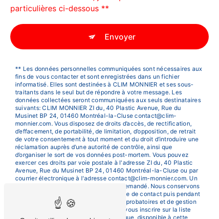
particulières ci-dessous **
Envoyer
** Les données personnelles communiquées sont nécessaires aux
fins de vous contacter et sont enregistrées dans un fichier
informatisé. Elles sont destinées à CLIM MONNIER et ses sous-
traitants dans le seul but de répondre à votre message. Les
données collectées seront communiquées aux seuls destinataires
suivants: CLIM MONNIER ZI du, 40 Plastic Avenue, Rue du
Musinet BP 24, 01460 Montréal-la-Cluse contact@clim-
monnier.com. Vous disposez de droits d’accès, de rectification,
d’effacement, de portabilité, de limitation, d’opposition, de retrait
de votre consentement à tout moment et du droit d’introduire une
réclamation auprès d’une autorité de contrôle, ainsi que
d’organiser le sort de vos données post-mortem. Vous pouvez
exercer ces droits par voie postale à l'adresse ZI du, 40 Plastic
Avenue, Rue du Musinet BP 24, 01460 Montréal-la-Cluse ou par
courrier électronique à l'adresse contact@clim-monnier.com. Un
justificatif d'identité pourra vous être demandé. Nous conservons
vos données pendant la période de prise de contact puis pendant
la durée de prescription légale aux fins probatoires et de gestion
des contentieux. Vous avez le droit de vous inscrire sur la liste
d'opposition au démarchage téléphonique, disponible à cette