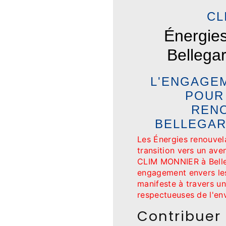
CL
Énergies
Bellega
L'ENGAGE
POUR
REN
BELLEGAR
Les Énergies renouvela
transition vers un ave
CLIM MONNIER à Belleg
engagement envers les
manifeste à travers u
respectueuses de l'en
Contribuer 