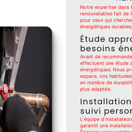
Notre expertise dans 
renouvelables fait de
pour ceux qui cherchen
énergétiques durables 
Étude appr
besoins én
Avant de recommander
effectuent une étude 
énergétiques. Nous pr
espace, vos habitudes
en matière de durabili
plus adaptée.
Installatio
suivi perso
L'équipe d'installate
garantit une installat