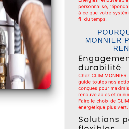
Énergies renouvelable
personnalisé, répondan
à ce que votre systèm
fil du temps.
POURQU
MONNIER 
REN
Engagement
durabilité
Chez CLIM MONNIER, l
guide toutes nos acti
conçues pour maximiser
renouvelables et minim
Faire le choix de CLIM
énergétique plus vert.
Solutions p
flexibles