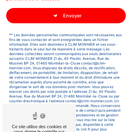
Envoyer
** Les données personnelles communiquées sont nécessaires aux
fins de vous contacter et sont enregistrées dans un fichier
informatisé. Elles sont destinées à CLIM MONNIER et ses sous-
traitants dans le seul but de répondre à votre message. Les
données collectées seront communiquées aux seuls destinataires
suivants: CLIM MONNIER ZI du, 40 Plastic Avenue, Rue du
Musinet BP 24, 01460 Montréal-la-Cluse contact@clim-
monnier.com. Vous disposez de droits d’accès, de rectification,
d’effacement, de portabilité, de limitation, d’opposition, de retrait
de votre consentement à tout moment et du droit d’introduire une
réclamation auprès d’une autorité de contrôle, ainsi que
d’organiser le sort de vos données post-mortem. Vous pouvez
exercer ces droits par voie postale à l'adresse ZI du, 40 Plastic
Avenue, Rue du Musinet BP 24, 01460 Montréal-la-Cluse ou par
courrier électronique à l'adresse contact@clim-monnier.com. Un
justificatif d'identité pourra vous être demandé. Nous conservons
vos données pendant la période de prise de contact puis pendant
la durée de prescription légale aux fins probatoires et de gestion
des contentieux. Vous avez le droit de vous inscrire sur la liste
d'opposition au démarchage téléphonique, disponible à cette
Ce site utilise des cookies et
adresse:
Bloctel.gouv.fr
. Consultez le site cnil.fr pour plus
vous donne le contrôle sur