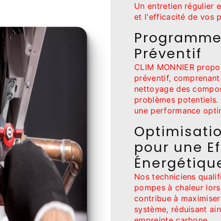
Un entretien régulier e
et l'efficacité de vos
Programme 
Préventif
CLIM MONNIER propos
préventif, comprenant 
nettoyage des compos
problèmes potentiels.
une performance optim
Optimisati
pour une Ef
Énergétiqu
Nos techniciens qualif
pompes à chaleur lors 
contribue à maximiser 
système, réduisant ain
empreinte carbone.