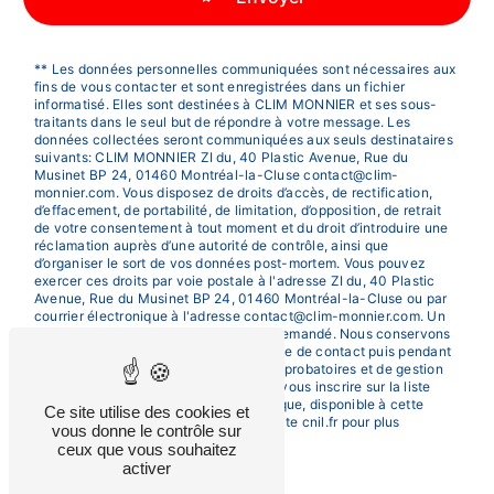
** Les données personnelles communiquées sont nécessaires aux
fins de vous contacter et sont enregistrées dans un fichier
informatisé. Elles sont destinées à CLIM MONNIER et ses sous-
traitants dans le seul but de répondre à votre message. Les
données collectées seront communiquées aux seuls destinataires
suivants: CLIM MONNIER ZI du, 40 Plastic Avenue, Rue du
Musinet BP 24, 01460 Montréal-la-Cluse contact@clim-
monnier.com. Vous disposez de droits d’accès, de rectification,
d’effacement, de portabilité, de limitation, d’opposition, de retrait
de votre consentement à tout moment et du droit d’introduire une
réclamation auprès d’une autorité de contrôle, ainsi que
d’organiser le sort de vos données post-mortem. Vous pouvez
exercer ces droits par voie postale à l'adresse ZI du, 40 Plastic
Avenue, Rue du Musinet BP 24, 01460 Montréal-la-Cluse ou par
courrier électronique à l'adresse contact@clim-monnier.com. Un
justificatif d'identité pourra vous être demandé. Nous conservons
vos données pendant la période de prise de contact puis pendant
la durée de prescription légale aux fins probatoires et de gestion
des contentieux. Vous avez le droit de vous inscrire sur la liste
d'opposition au démarchage téléphonique, disponible à cette
Ce site utilise des cookies et
adresse:
Bloctel.gouv.fr
. Consultez le site cnil.fr pour plus
vous donne le contrôle sur
d’informations sur vos droits.
ceux que vous souhaitez
activer