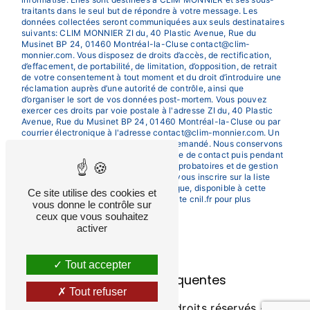
traitants dans le seul but de répondre à votre message. Les
données collectées seront communiquées aux seuls destinataires
suivants: CLIM MONNIER ZI du, 40 Plastic Avenue, Rue du
Musinet BP 24, 01460 Montréal-la-Cluse contact@clim-
monnier.com. Vous disposez de droits d’accès, de rectification,
d’effacement, de portabilité, de limitation, d’opposition, de retrait
de votre consentement à tout moment et du droit d’introduire une
réclamation auprès d’une autorité de contrôle, ainsi que
d’organiser le sort de vos données post-mortem. Vous pouvez
exercer ces droits par voie postale à l'adresse ZI du, 40 Plastic
Avenue, Rue du Musinet BP 24, 01460 Montréal-la-Cluse ou par
courrier électronique à l'adresse contact@clim-monnier.com. Un
justificatif d'identité pourra vous être demandé. Nous conservons
vos données pendant la période de prise de contact puis pendant
la durée de prescription légale aux fins probatoires et de gestion
des contentieux. Vous avez le droit de vous inscrire sur la liste
d'opposition au démarchage téléphonique, disponible à cette
Ce site utilise des cookies et
adresse:
Bloctel.gouv.fr
. Consultez le site cnil.fr pour plus
vous donne le contrôle sur
d’informations sur vos droits.
ceux que vous souhaitez
activer
Tout accepter
Recherches fréquentes
Tout refuser
©
Vistalid
- 2026 - Tous droits réservés -