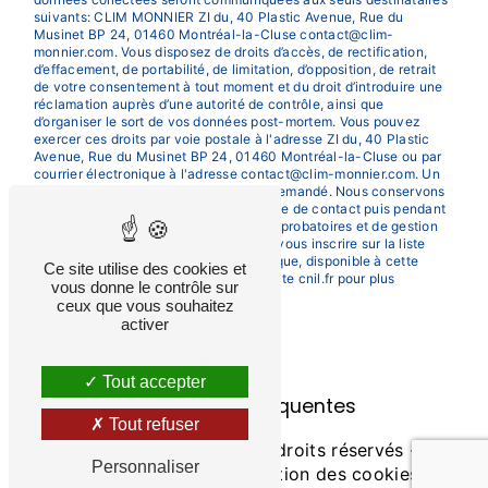
suivants: CLIM MONNIER ZI du, 40 Plastic Avenue, Rue du
Musinet BP 24, 01460 Montréal-la-Cluse contact@clim-
monnier.com. Vous disposez de droits d’accès, de rectification,
d’effacement, de portabilité, de limitation, d’opposition, de retrait
de votre consentement à tout moment et du droit d’introduire une
réclamation auprès d’une autorité de contrôle, ainsi que
d’organiser le sort de vos données post-mortem. Vous pouvez
exercer ces droits par voie postale à l'adresse ZI du, 40 Plastic
Avenue, Rue du Musinet BP 24, 01460 Montréal-la-Cluse ou par
courrier électronique à l'adresse contact@clim-monnier.com. Un
justificatif d'identité pourra vous être demandé. Nous conservons
vos données pendant la période de prise de contact puis pendant
la durée de prescription légale aux fins probatoires et de gestion
des contentieux. Vous avez le droit de vous inscrire sur la liste
d'opposition au démarchage téléphonique, disponible à cette
Ce site utilise des cookies et
adresse:
Bloctel.gouv.fr
. Consultez le site cnil.fr pour plus
vous donne le contrôle sur
d’informations sur vos droits.
ceux que vous souhaitez
activer
Tout accepter
Recherches fréquentes
Tout refuser
©
Vistalid
- 2026 - Tous droits réservés -
Personnaliser
Mentions légales
-
Gestion des cookies