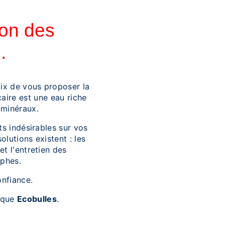
ion des
.
oix de vous proposer la
aire est une eau riche
 minéraux.
ts indésirables sur vos
olutions existent : les
et l'entretien des
ophes.
onfiance.
arque
Ecobulles
.