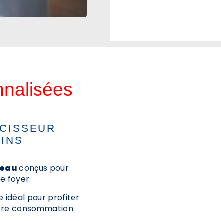
nnalisées
UCISSEUR
OINS
'eau
conçus pour
e foyer.
idéal pour profiter
votre consommation
s
.