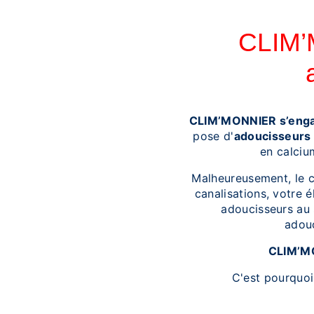
CLIM’M
CLIM’MONNIER s’engag
pose d'
adoucisseurs 
en calciu
Malheureusement, le ca
canalisations, votre é
adoucisseurs au s
adouc
CLIM’M
C'est pourquoi