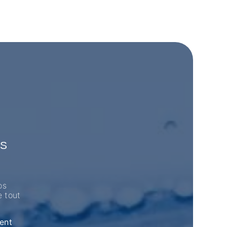
ES
os
e tout
ent