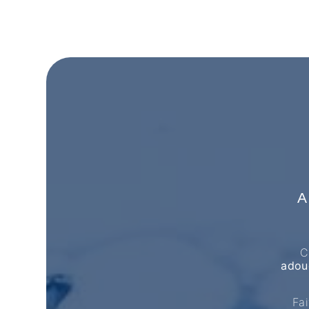
A
C
adou
Fai