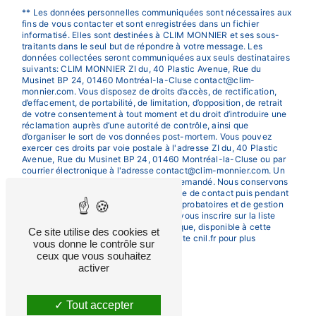
** Les données personnelles communiquées sont nécessaires aux
fins de vous contacter et sont enregistrées dans un fichier
informatisé. Elles sont destinées à CLIM MONNIER et ses sous-
traitants dans le seul but de répondre à votre message. Les
données collectées seront communiquées aux seuls destinataires
suivants: CLIM MONNIER ZI du, 40 Plastic Avenue, Rue du
Musinet BP 24, 01460 Montréal-la-Cluse contact@clim-
monnier.com. Vous disposez de droits d’accès, de rectification,
d’effacement, de portabilité, de limitation, d’opposition, de retrait
de votre consentement à tout moment et du droit d’introduire une
réclamation auprès d’une autorité de contrôle, ainsi que
d’organiser le sort de vos données post-mortem. Vous pouvez
exercer ces droits par voie postale à l'adresse ZI du, 40 Plastic
Avenue, Rue du Musinet BP 24, 01460 Montréal-la-Cluse ou par
courrier électronique à l'adresse contact@clim-monnier.com. Un
justificatif d'identité pourra vous être demandé. Nous conservons
vos données pendant la période de prise de contact puis pendant
la durée de prescription légale aux fins probatoires et de gestion
des contentieux. Vous avez le droit de vous inscrire sur la liste
d'opposition au démarchage téléphonique, disponible à cette
Ce site utilise des cookies et
adresse:
Bloctel.gouv.fr
. Consultez le site cnil.fr pour plus
vous donne le contrôle sur
d’informations sur vos droits.
ceux que vous souhaitez
activer
Tout accepter