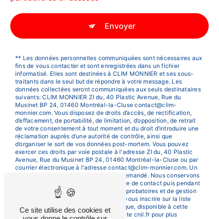
Envoyer
** Les données personnelles communiquées sont nécessaires aux
fins de vous contacter et sont enregistrées dans un fichier
informatisé. Elles sont destinées à CLIM MONNIER et ses sous-
traitants dans le seul but de répondre à votre message. Les
données collectées seront communiquées aux seuls destinataires
suivants: CLIM MONNIER ZI du, 40 Plastic Avenue, Rue du
Musinet BP 24, 01460 Montréal-la-Cluse contact@clim-
monnier.com. Vous disposez de droits d’accès, de rectification,
d’effacement, de portabilité, de limitation, d’opposition, de retrait
de votre consentement à tout moment et du droit d’introduire une
réclamation auprès d’une autorité de contrôle, ainsi que
d’organiser le sort de vos données post-mortem. Vous pouvez
exercer ces droits par voie postale à l'adresse ZI du, 40 Plastic
Avenue, Rue du Musinet BP 24, 01460 Montréal-la-Cluse ou par
courrier électronique à l'adresse contact@clim-monnier.com. Un
justificatif d'identité pourra vous être demandé. Nous conservons
vos données pendant la période de prise de contact puis pendant
la durée de prescription légale aux fins probatoires et de gestion
des contentieux. Vous avez le droit de vous inscrire sur la liste
d'opposition au démarchage téléphonique, disponible à cette
Ce site utilise des cookies et
adresse:
Bloctel.gouv.fr
. Consultez le site cnil.fr pour plus
vous donne le contrôle sur