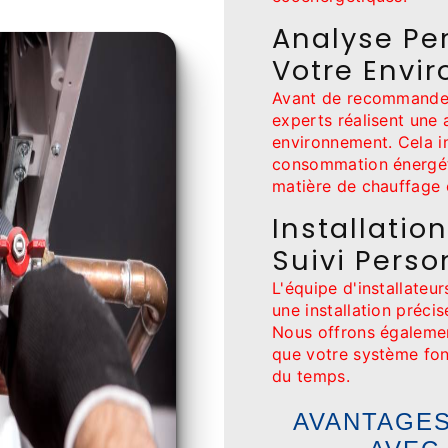
Analyse Pe
Votre Envi
Avant de recommander
experts réalisent une
environnement. Cela in
consommation énergéti
matière de chauffage e
Installatio
Suivi Perso
L'équipe d'installate
une installation préci
Nous offrons égalemen
que votre système fon
du temps.
AVANTAGES