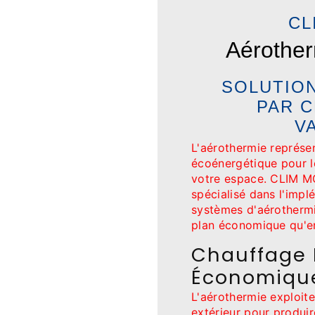
CL
Aérother
SOLUTIO
PAR C
V
L'aérothermie représe
écoénergétique pour le
votre espace. CLIM MO
spécialisé dans l'impl
systèmes d'aérothermi
plan économique qu'e
Chauffage 
Économiqu
L'aérothermie exploite
extérieur pour produi