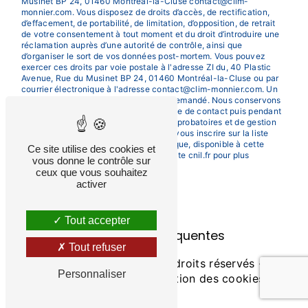
Musinet BP 24, 01460 Montréal-la-Cluse contact@clim-
monnier.com. Vous disposez de droits d’accès, de rectification,
d’effacement, de portabilité, de limitation, d’opposition, de retrait
de votre consentement à tout moment et du droit d’introduire une
réclamation auprès d’une autorité de contrôle, ainsi que
d’organiser le sort de vos données post-mortem. Vous pouvez
exercer ces droits par voie postale à l'adresse ZI du, 40 Plastic
Avenue, Rue du Musinet BP 24, 01460 Montréal-la-Cluse ou par
courrier électronique à l'adresse contact@clim-monnier.com. Un
justificatif d'identité pourra vous être demandé. Nous conservons
vos données pendant la période de prise de contact puis pendant
la durée de prescription légale aux fins probatoires et de gestion
des contentieux. Vous avez le droit de vous inscrire sur la liste
d'opposition au démarchage téléphonique, disponible à cette
Ce site utilise des cookies et
adresse:
Bloctel.gouv.fr
. Consultez le site cnil.fr pour plus
vous donne le contrôle sur
d’informations sur vos droits.
ceux que vous souhaitez
activer
Tout accepter
Recherches fréquentes
Tout refuser
©
Vistalid
- 2026 - Tous droits réservés -
Personnaliser
Mentions légales
-
Gestion des cookies