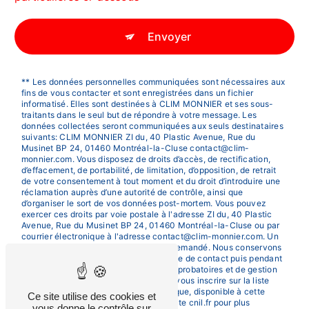
Envoyer
** Les données personnelles communiquées sont nécessaires aux
fins de vous contacter et sont enregistrées dans un fichier
informatisé. Elles sont destinées à CLIM MONNIER et ses sous-
traitants dans le seul but de répondre à votre message. Les
données collectées seront communiquées aux seuls destinataires
suivants: CLIM MONNIER ZI du, 40 Plastic Avenue, Rue du
Musinet BP 24, 01460 Montréal-la-Cluse contact@clim-
monnier.com. Vous disposez de droits d’accès, de rectification,
d’effacement, de portabilité, de limitation, d’opposition, de retrait
de votre consentement à tout moment et du droit d’introduire une
réclamation auprès d’une autorité de contrôle, ainsi que
d’organiser le sort de vos données post-mortem. Vous pouvez
exercer ces droits par voie postale à l'adresse ZI du, 40 Plastic
Avenue, Rue du Musinet BP 24, 01460 Montréal-la-Cluse ou par
courrier électronique à l'adresse contact@clim-monnier.com. Un
justificatif d'identité pourra vous être demandé. Nous conservons
vos données pendant la période de prise de contact puis pendant
la durée de prescription légale aux fins probatoires et de gestion
des contentieux. Vous avez le droit de vous inscrire sur la liste
d'opposition au démarchage téléphonique, disponible à cette
Ce site utilise des cookies et
adresse:
Bloctel.gouv.fr
. Consultez le site cnil.fr pour plus
vous donne le contrôle sur