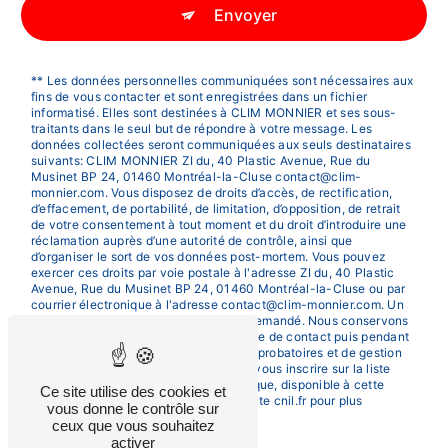
Envoyer
** Les données personnelles communiquées sont nécessaires aux
fins de vous contacter et sont enregistrées dans un fichier
informatisé. Elles sont destinées à CLIM MONNIER et ses sous-
traitants dans le seul but de répondre à votre message. Les
données collectées seront communiquées aux seuls destinataires
suivants: CLIM MONNIER ZI du, 40 Plastic Avenue, Rue du
Musinet BP 24, 01460 Montréal-la-Cluse contact@clim-
monnier.com. Vous disposez de droits d’accès, de rectification,
d’effacement, de portabilité, de limitation, d’opposition, de retrait
de votre consentement à tout moment et du droit d’introduire une
réclamation auprès d’une autorité de contrôle, ainsi que
d’organiser le sort de vos données post-mortem. Vous pouvez
exercer ces droits par voie postale à l'adresse ZI du, 40 Plastic
Avenue, Rue du Musinet BP 24, 01460 Montréal-la-Cluse ou par
courrier électronique à l'adresse contact@clim-monnier.com. Un
justificatif d'identité pourra vous être demandé. Nous conservons
vos données pendant la période de prise de contact puis pendant
la durée de prescription légale aux fins probatoires et de gestion
des contentieux. Vous avez le droit de vous inscrire sur la liste
d'opposition au démarchage téléphonique, disponible à cette
Ce site utilise des cookies et
adresse:
Bloctel.gouv.fr
. Consultez le site cnil.fr pour plus
vous donne le contrôle sur
d’informations sur vos droits.
ceux que vous souhaitez
activer