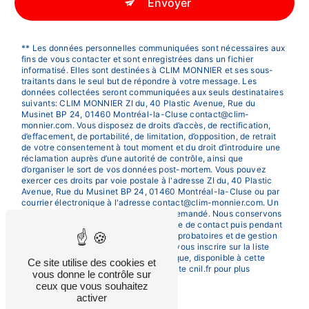
Envoyer
** Les données personnelles communiquées sont nécessaires aux
fins de vous contacter et sont enregistrées dans un fichier
informatisé. Elles sont destinées à CLIM MONNIER et ses sous-
traitants dans le seul but de répondre à votre message. Les
données collectées seront communiquées aux seuls destinataires
suivants: CLIM MONNIER ZI du, 40 Plastic Avenue, Rue du
Musinet BP 24, 01460 Montréal-la-Cluse contact@clim-
monnier.com. Vous disposez de droits d’accès, de rectification,
d’effacement, de portabilité, de limitation, d’opposition, de retrait
de votre consentement à tout moment et du droit d’introduire une
réclamation auprès d’une autorité de contrôle, ainsi que
d’organiser le sort de vos données post-mortem. Vous pouvez
exercer ces droits par voie postale à l'adresse ZI du, 40 Plastic
Avenue, Rue du Musinet BP 24, 01460 Montréal-la-Cluse ou par
courrier électronique à l'adresse contact@clim-monnier.com. Un
justificatif d'identité pourra vous être demandé. Nous conservons
vos données pendant la période de prise de contact puis pendant
la durée de prescription légale aux fins probatoires et de gestion
des contentieux. Vous avez le droit de vous inscrire sur la liste
d'opposition au démarchage téléphonique, disponible à cette
Ce site utilise des cookies et
adresse:
Bloctel.gouv.fr
. Consultez le site cnil.fr pour plus
vous donne le contrôle sur
d’informations sur vos droits.
ceux que vous souhaitez
activer