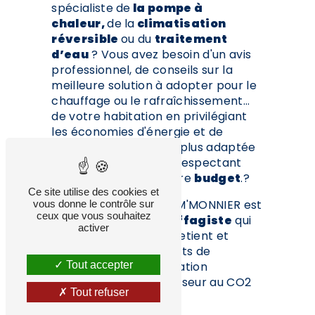
spécialiste de
la pompe à
chaleur,
de la
climatisation
réversible
ou du
traitement
d’eau
? Vous avez besoin d'un avis
professionnel, de conseils sur la
meilleure solution à adopter pour le
chauffage ou le rafraîchissement…
de votre habitation en privilégiant
les économies d'énergie et de
trouver la
solution
la plus adaptée
à vos besoins tout en respectant
vos contraintes et votre
budget
.?
Ce site utilise des cookies et
Ne cherchez plus : CLIM'MONNIER est
vous donne le contrôle sur
ceux que vous souhaitez
le
climaticien-chauffagiste
qui
activer
conseille, installe, entretient et
répare vos équipements de
Tout accepter
chauffage, de climatisation
réversible et d’adoucisseur au CO2
Tout refuser
dans l'Ain.