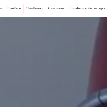
on
Chauffage
Chauffe-eau
Adoucisseur
Entretiens et dépannages